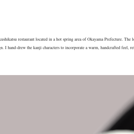
a kushikatsu restaurant located in a hot spring area of Okayama Prefecture. The l
. I hand-drew the kanji characters to incorporate a warm, handcrafted feel, ref