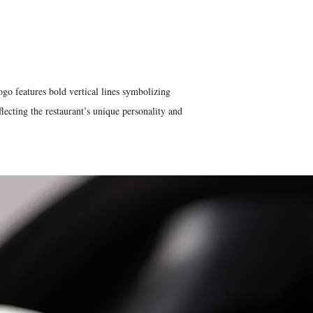
ogo features bold vertical lines symbolizing
lecting the restaurant’s unique personality and