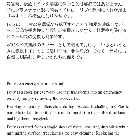
災害時、仮設トイレを清潔に保つことは容易ではありません。
特にプラスチック製の簡易トイレは、リブの隙間に汚れが溜ま
りやすく、不衛生になりがちです。
Pottyは、一枚の金属板から成形することで強度を確保しなが
ら、凹凸を極力抑えた設計。清掃がしやすく、排泄物を受ける
ビニール袋の交換も簡単です。
家庭や公共施設のスツールとして備えておけば、いざというと
きに仮設トイレとして活用可能。非常時だけでなく、日常にも
自然に馴染む、新しいかたちの備えです。
Potty -An emergency toilet stool-
Potty is a stool for everyday use that transforms into an emergency
toilet by simply removing the wooden lid.
Keeping temporary toilets clean during disasters is challenging. Plastic
portable toilets, in particular, tend to trap dirt in their ribbed surfaces,
making them unhygienic.
Potty is crafted from a single sheet of metal, ensuring durability while
minimizing surface irregularities for easy cleaning. Replacing the