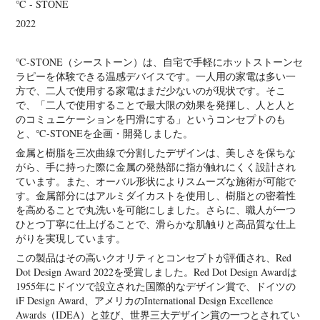
℃ - STONE
2022
℃-STONE（シーストーン）は、自宅で手軽にホットストーンセ
ラピーを体験できる温感デバイスです。一人用の家電は多い一
方で、二人で使用する家電はまだ少ないのが現状です。そこ
で、「二人で使用することで最大限の効果を発揮し、人と人と
のコミュニケーションを円滑にする」というコンセプトのも
と、℃-STONEを企画・開発しました。
金属と樹脂を三次曲線で分割したデザインは、美しさを保ちな
がら、手に持った際に金属の発熱部に指が触れにくく設計され
ています。また、オーバル形状によりスムーズな施術が可能で
す。金属部分にはアルミダイカストを使用し、樹脂との密着性
を高めることで丸洗いを可能にしました。さらに、職人が一つ
ひとつ丁寧に仕上げることで、滑らかな肌触りと高品質な仕上
がりを実現しています。
この製品はその高いクオリティとコンセプトが評価され、Red
Dot Design Award 2022を受賞しました。Red Dot Design Awardは
1955年にドイツで設立された国際的なデザイン賞で、ドイツの
iF Design Award、アメリカのInternational Design Excellence
Awards（IDEA）と並び、世界三大デザイン賞の一つとされてい